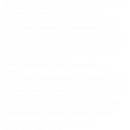
cu ridicare din toată România și livrare direct la
adresa destinatarului din Brunei, oferit de
Express Post Services!
Îți oferim o soluție eficientă și convenabilă pentru a trimite
colete și plicuri în siguranță, din
România
până în Brunei, prin
intermediul rețelei internaționale de încredere a DHL Express.
Cu ajutorul partenerului nostru de încredere, Express Post
Services, poți beneficia de reduceri semnificative de până la
70% din valoarea prețului de listă, astfel economisind fără a
compromite calitatea serviciilor.
Experiența rapidă și sigură a serviciului DHL
Express
Cu DHL Express, expedierea coletelor și a plicurilor devine o
experiență ușoară și fără griji. Asigurăm o logistică eficientă și
gestionarea coletelor cu cea mai mare grijă, de la punctul de
ridicare din orice locație din România, până la livrarea în
siguranță la adresa destinatarului din Brunei. Echipa noastră
de profesioniști se ocupă de toate detaliile, astfel încât să
poți
trimite colete
cu încredere, indiferent de destinație.
Beneficii oferite de serviciul nostru