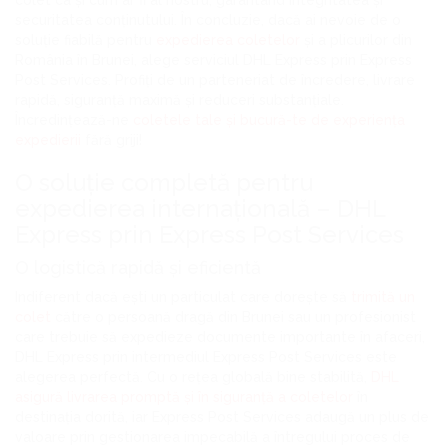
colet ca și cum ar fi al nostru, garantând integritatea și
securitatea conținutului. În concluzie, dacă ai nevoie de o
soluție fiabilă pentru
expedierea coletelor
și a plicurilor din
România în Brunei, alege serviciul DHL Express prin Express
Post Services. Profiți de un parteneriat de încredere, livrare
rapidă, siguranță maximă și reduceri substanțiale.
Încredințează-ne
coletele tale și bucură-te de experiența
expedierii
fără griji!
O soluție completă pentru
expedierea internațională – DHL
Express prin Express Post Services
O logistică rapidă și eficientă
Indiferent dacă ești un particulat care dorește să
trimită un
colet
către o persoană dragă din Brunei sau un profesionist
care trebuie să expedieze documente importante în afaceri,
DHL Express prin intermediul Express Post Services este
alegerea perfectă. Cu o rețea globală bine stabilită,
DHL
asigură livrarea promptă și în siguranță a coletelor
în
destinația dorită, iar Express Post Services adaugă un plus de
valoare prin gestionarea impecabilă a întregului proces de