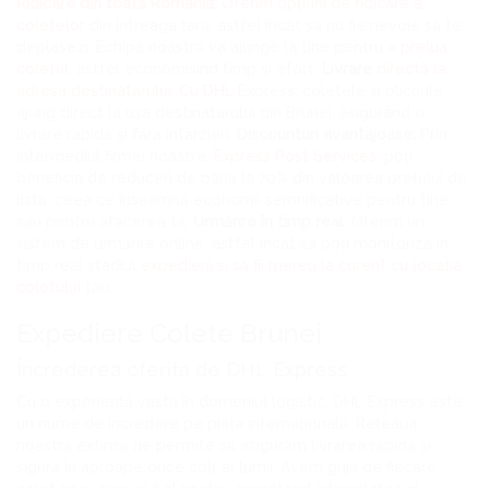
Ridicare din toată România:
Oferim opțiuni de ridicare a
coletelor
din întreaga țară, astfel încât să nu fie nevoie să te
deplasezi. Echipa noastră va ajunge la tine pentru a
prelua
coletul
, astfel economisind timp și efort.
Livrare
directă la
adresa destinatarului: Cu DHL
Express, coletele și plicurile
ajung direct la ușa destinatarului din Brunei, asigurând o
livrare rapidă și fără întârzieri.
Discounturi avantajoase:
Prin
intermediul firmei noastre,
Express Post Services
, poți
beneficia de reduceri de până la 70% din valoarea prețului de
listă, ceea ce înseamnă economii semnificative pentru tine
sau pentru afacerea ta.
Urmărire în timp real:
Oferim un
sistem de urmărire online, astfel încât să poți monitoriza în
timp real stadiul
expedierii și să fii mereu la curent cu locația
coletului
tău.
Expediere Colete Brunei
Încrederea oferită de DHL Express
Cu o experiență vastă în domeniul logistic, DHL Express este
un nume de încredere pe piața internațională. Rețeaua
noastră extinsă ne permite să asigurăm livrarea rapidă și
sigură în aproape orice colț al lumii. Avem grijă de fiecare