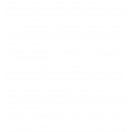
expediere. Facem ca
trimiterea coletelor
să fie un proces
simplu și rapid. Ai posibilitatea să alegi din mai multe opțiuni
de ridicare din orice colț al României, fie că ești acasă, la birou
sau în altă locație. Nu mai este nevoie să pierzi timp prețios în
trafic sau să aștepți la cozi interminabile, deoarece echipa
noastră dedicată va veni la tine pentru a prelua coletul. Cu
DHL Express, câștigi timp prețios, pe care îl poți folosi în alte
scopuri importante.
Destinația: Brunei – Livrare directă și sigură la
ușa destinatarului
DHL Express se mândrește cu o echipă dedicată și o
infrastructură bine pusă la punct în Brunei, asigurând o livrare
directă și fără bariere la adresa destinatarului. Avem grijă ca
fiecare colet să fie tratat cu cea mai mare atenție, pentru a
garanta că ajunge în siguranță și în condiții optime. Fie că
expediați documente confidențiale sau bunuri prețioase, poți
avea încredere că expedierea cu DHL Express este o alegere
sigură și înțeleaptă.
Economie semnificativă cu discounturile noastre
În colaborare cu Express Post Services, oferim reduceri de
până la 70% din valoarea prețului de listă pentru serviciul DHL