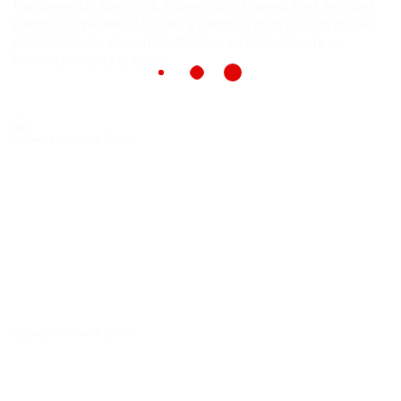
transparentă. Alege DHL Express prin Express Post Services
pentru o expediere fără griji și pentru a oferi celor dragi sau
partenerilor de afaceri din Brunei o surpriză plăcută cu
livrarea promptă și sigură!
Expediere Colete Brunei
Expediere Colete Brunei