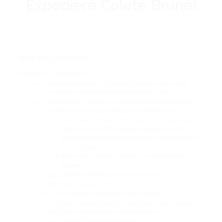
Expediere Colete Brunei
Table of Contents
Expediere Colete Brunei
Numar de telefon: 0757230630 Adresa de e-mail:
comenzi.expresspostservices@gmail.com
Expedierea coletelor și a plicurilor prin rețeaua DHL –
Livrare rapidă și sigură din România în Brunei!
Descoperă serviciul DHL Express de expediere cu
ridicare din toată România și livrare direct la
adresa destinatarului din Brunei, oferit de Express
Post Services!
Experiența rapidă și sigură a serviciului DHL
Express
Beneficii oferite de serviciul nostru
Expediere Colete Brunei
Încrederea oferită de DHL Express
O soluție completă pentru expedierea internațională –
DHL Express prin Express Post Services
O logistică rapidă și eficientă