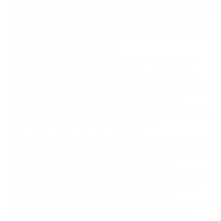
Express. Aceste discounturi avantajoase fac serviciile noastre
accesibile tuturor, indiferent de buget. Mai mult decât atât,
economiile obținute nu afectează calitatea sau rapiditatea
livrării, ci dimpotrivă, ne străduim să menținem standardele
ridicate pentru fiecare expediere.
O experiență transparentă și ușor de urmărit
Înțelegem importanța de a fi mereu la curent cu statusul
expedierii tale. Prin intermediul serviciului nostru de urmărire
în timp real, poți monitoriza parcursul coletului tău pe
întreaga durată a călătoriei. Astfel, te asiguri că destinatarul
va primi coletul în timp util și poți fi liniștit, având certitudinea
că acesta ajunge la destinație fără probleme.
Alege DHL Express prin Express Post Services
pentru o experiență de expediere excepțională
Încheiem prin a te invita să alegi serviciul nostru de
expediere, bazat pe calitate, rapiditate și încredere. Cu DHL
Express și Express Post Services, ai garanția că coletele și
plicurile tale vor fi gestionate cu maximă atenție și
profesionalism. Economisești bani, timp și efort, beneficiind în
același timp de o experiență de expediere completă și