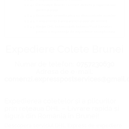
Destinația: Brunei – Livrare directă și sigură la ușa
destinatarului
Economie semnificativă cu discounturile noastre
O experiență transparentă și ușor de urmărit
Alege DHL Express prin Express Post Services
pentru o experiență de expediere excepțională
Expediere Colete Brunei
Numar de telefon:
0757230630
Adresa de e-mail:
comenzi.expresspostservices@gmail
Expedierea coletelor și a plicurilor
prin rețeaua DHL – Livrare rapidă și
sigură din România în Brunei!
Descoperă serviciul DHL Express de expediere