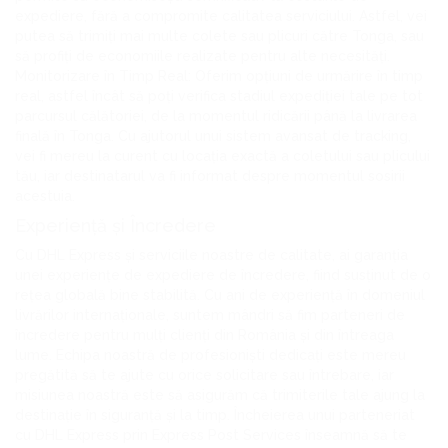
expediere, fără a compromite calitatea serviciului. Astfel, vei
putea să trimiți mai multe colete sau plicuri către Tonga, sau
să profiți de economiile realizate pentru alte necesități.
Monitorizare în Timp Real: Oferim opțiuni de urmărire în timp
real, astfel încât să poți verifica stadiul expediției tale pe tot
parcursul călătoriei, de la momentul ridicării până la livrarea
finală în Tonga. Cu ajutorul unui sistem avansat de tracking,
vei fi mereu la curent cu locația exactă a coletului sau plicului
tău, iar destinatarul va fi informat despre momentul sosirii
acestuia.
Experiență și Încredere
Cu DHL Express și serviciile noastre de calitate, ai garanția
unei experiențe de expediere de încredere, fiind susținut de o
rețea globală bine stabilită. Cu ani de experiență în domeniul
livrărilor internaționale, suntem mândri să fim parteneri de
încredere pentru mulți clienți din România și din întreaga
lume. Echipa noastră de profesioniști dedicați este mereu
pregătită să te ajute cu orice solicitare sau întrebare, iar
misiunea noastră este să asigurăm că trimiterile tale ajung la
destinație în siguranță și la timp. Încheierea unui parteneriat
cu DHL Express prin Express Post Services înseamnă să te