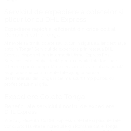
Serviciul de expediere a coletelor și
plicurilor cu DHL Express
Expediere rapidă și eficientă din orice colț al
României către Tonga
Ai nevoie să trimiți colete sau plicuri în siguranță, iar destinația
este în Tonga? Serviciul de expediere prin rețeaua DHL
Express, disponibil prin intermediul firmei Express Post
Services, este soluția ideală pentru nevoile tale logistice.
Oferim o gamă completă de servicii de livrare internațională,
asigurându-ne că trimiterile tale ajung la adresa
destinatarului din Tonga în cel mai scurt timp posibil, cu
profesionalism și grijă.
Expediere Colete Tonga
Beneficii ale serviciului nostru de expediere
DHL Express
Viteză și Eficiență: Cu DHL Express, coletele și plicurile tale
vor călători la viteze incredibile din România către Tonga,