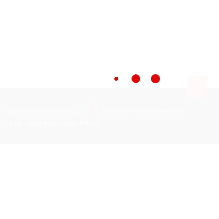
Colete Tonga,Expediere Colete Tonga,Expediere Colete
Tonga,Expediere Colete Tonga,Expediere Colete
Tonga,Expediere Colete Tonga,
Express Post Services LLC
EPS-Express Post Services
https://expresspostservices.ro
.