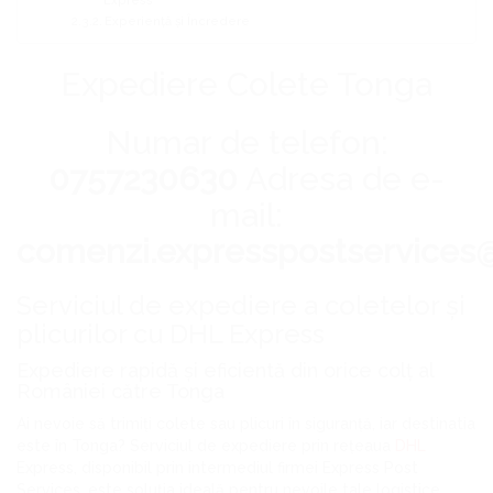
Express
Experiență și Încredere
Expediere Colete Tonga
Numar de telefon:
0757230630
Adresa de e-
mail:
comenzi.expresspostservices
Serviciul de expediere a coletelor și
plicurilor cu DHL Express
Expediere rapidă și eficientă din orice colț al
României către Tonga
Ai nevoie să trimiți colete sau plicuri în siguranță, iar destinatia
este în Tonga? Serviciul de expediere prin rețeaua
DHL
Express, disponibil prin intermediul firmei Express Post
Services, este soluția ideală pentru nevoile tale logistice.