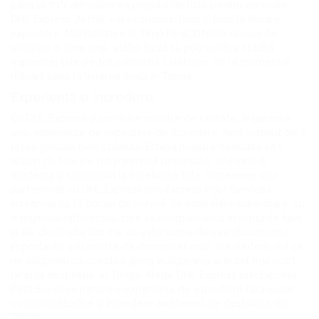
până la 70% din valoarea prețului de listă pentru serviciile
DHL Express. Astfel, vei economisi timp și bani la fiecare
expediere. Monitorizare în Timp Real: Oferim opțiuni de
urmărire în timp real, astfel încât să poți verifica stadiul
expediției tale pe tot parcursul călătoriei, de la momentul
ridicării până la livrarea finală în Tonga.
Experiență și Încredere
Cu DHL Express și serviciile noastre de calitate, ai garanția
unei experiențe de expediere de încredere, fiind susținut de o
rețea globală bine stabilită. Echipa noastră dedicată va fi
alături de tine pe tot parcursul procesului, oferindu-ți
asistență și răspunsuri la întrebările tale. Încheierea unui
parteneriat cu DHL Express prin Express Post Services
înseamnă să te bucuri de servicii de expediere superioare, cu
o logistică optimizată, care să îndeplinească așteptările tale
și ale destinatarului. Fie că este vorba despre documente
importante sau colete de dimensiuni mari, noi suntem aici să
ne asigurăm că acestea ajung în siguranță și în cel mai scurt
timp la destinație, în Tonga. Alege DHL Express prin Express
Post Services pentru o experiență de expediere fără cusur,
cu promptitudine și încredere, indiferent de destinația din
Tonga.