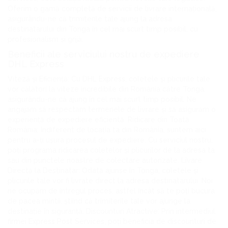
Oferim o gamă completă de servicii de livrare internațională,
asigurându-ne că trimiterile tale ajung la adresa
destinatarului din Tonga în cel mai scurt timp posibil, cu
profesionalism și grijă.
Beneficii ale serviciului nostru de expediere
DHL Express
Viteză și Eficiență: Cu DHL Express, coletele și plicurile tale
vor călători la viteze incredibile din România către Tonga,
asigurându-ne că ajung în cel mai scurt timp posibil. Ne
angajăm să respectăm termenele de livrare și să asigurăm o
experiență de expediere eficientă. Ridicare din Toată
România: Indiferent de locația ta din România, suntem aici
pentru a-ți ușura procesul de expediere. Cu serviciul nostru,
poți programa ridicarea coletelor și plicurilor de la adresa ta
sau din punctele noastre de colectare autorizate. Livare
Directă la Destinatar: Odată ajunse în Tonga, coletele și
plicurile tale vor fi livrate direct la adresa destinatarului. Noi
ne ocupăm de întregul proces, astfel încât să te poți bucura
de pacea mintii, știind că trimiterile tale vor ajunge la
destinație în siguranță. Discounturi Atractive: Prin intermediul
firmei Express Post Services, poți beneficia de discounturi de