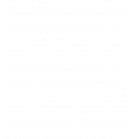
asigurându-ne că ajung în cel mai scurt timp posibil. Prin
intermediul serviciului nostru de livrare expres, ne asigurăm
că expedițiile tale sunt gestionate cu prioritate și sunt tratate
cu cea mai mare atenție. Astfel, poți fi sigur că destinatarul va
primi coletul sau plicul cât mai rapid. Ridicare din Toată
România: Indiferent dacă te afli într-un oraș mare sau într-o
zonă mai izolată din România, suntem aici pentru a-ți ușura
procesul de expediere. Cu serviciul nostru, poți programa
ridicarea coletelor și plicurilor de la adresa ta sau din
punctele noastre de colectare autorizate. Nu trebuie să te
deplasezi sau să aștepți la cozi, ci doar să ne contactezi și să
stabilești data și ora convenabilă pentru ridicare. Livare
Directă la Destinatar: Odată ajunse în Tonga, coletele și
plicurile tale vor fi livrate direct la adresa destinatarului.
Echipa noastră de profesioniști se asigură că expedițiile sunt
gestionate cu maximă grijă, iar fiecare pas al procesului de
livrare este monitorizat pentru a preveni eventuale întârzieri
sau probleme. Astfel, destinatarul va primi coletul sau plicul
în condiții optime și fără inconveniențe. Discounturi Atractive:
Prin intermediul firmei Express Post Services, poți beneficia
de discounturi de până la 70% din valoarea prețului de listă
pentru serviciile DHL Express. Această ofertă specială îți
permite să economisești semnificativ la costurile de