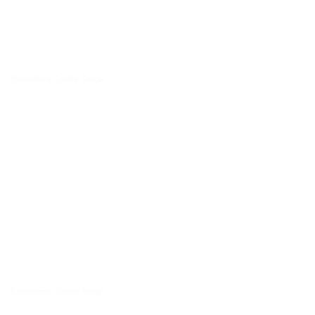
Expediere Colete Tonga
Expediere Colete Tonga
Expediere Colete Tonga,Expediere Colete Tonga,Expediere