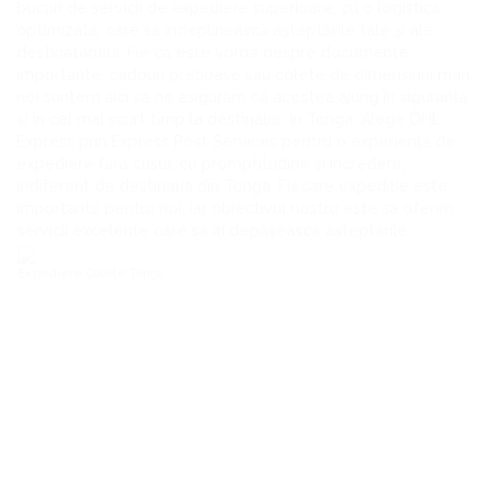
bucuri de servicii de expediere superioare, cu o logistică
optimizată, care să îndeplinească așteptările tale și ale
destinatarului. Fie că este vorba despre documente
importante, cadouri prețioase sau colete de dimensiuni mari,
noi suntem aici să ne asigurăm că acestea ajung în siguranță
și în cel mai scurt timp la destinație, în Tonga. Alege DHL
Express prin Express Post Services pentru o experiență de
expediere fără cusur, cu promptitudine și încredere,
indiferent de destinația din Tonga. Fiecare expediție este
importantă pentru noi, iar obiectivul nostru este să oferim
servicii excelente care să îți depășească așteptările.
Expediere Colete Tonga