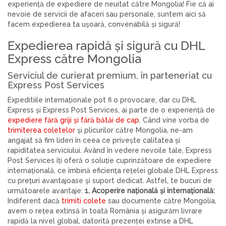
experiență de expediere de neuitat către Mongolia! Fie că ai
nevoie de servicii de afaceri sau personale, suntem aici să
facem expedierea ta ușoară, convenabilă și sigură!
Expedierea rapidă și sigură cu DHL
Express către Mongolia
Serviciul de curierat premium, în parteneriat cu
Express Post Services
Expeditiile internaționale pot fi o provocare, dar cu DHL
Express și Express Post Services, ai parte de o experiență de
expediere fără griji și fără bătăi de cap
. Când vine vorba de
trimiterea coletelor
și plicurilor către Mongolia, ne-am
angajat să fim lideri în ceea ce privește calitatea și
rapiditatea serviciului. Având în vedere nevoile tale, Express
Post Services îți oferă o soluție cuprinzătoare de expediere
internațională, ce îmbină eficiența rețelei globale DHL Express
cu prețuri avantajoase și suport dedicat. Astfel, te bucuri de
următoarele avantaje:
1. Acoperire națională și internațională:
Indiferent dacă
trimiti colete
sau documente către Mongolia,
avem o rețea extinsă în toată România și asigurăm livrare
rapidă la nivel global, datorită prezenței extinse a DHL