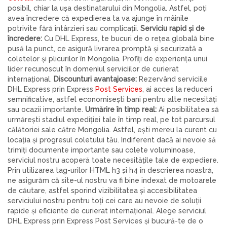
posibil, chiar la ușa destinatarului din Mongolia. Astfel, poți
avea încredere că expedierea ta va ajunge în mâinile
potrivite fără întârzieri sau complicații.
Serviciu rapid și de
încredere:
Cu DHL Express, te bucuri de o rețea globală bine
pusă la punct, ce asigură livrarea promptă și securizată a
coletelor și plicurilor în Mongolia. Profiți de experiența unui
lider recunoscut în domeniul serviciilor de curierat
internațional.
Discounturi avantajoase:
Rezervând serviciile
DHL Express prin Express
Post Services
, ai acces la reduceri
semnificative, astfel economisești bani pentru alte necesități
sau ocazii importante.
Urmărire în timp real:
Ai posibilitatea să
urmărești stadiul expediției tale în timp real, pe tot parcursul
călătoriei sale către Mongolia. Astfel, ești mereu la curent cu
locația și progresul coletului tău. Indiferent dacă ai nevoie să
trimiți documente importante sau colete voluminoase,
serviciul nostru acoperă toate necesitățile tale de expediere.
Prin utilizarea tag-urilor HTML h3 și h4 în descrierea noastră,
ne asigurăm că site-ul nostru va fi bine indexat de motoarele
de căutare, astfel sporind vizibilitatea și accesibilitatea
serviciului nostru pentru toți cei care au nevoie de soluții
rapide și eficiente de curierat internațional. Alege serviciul
DHL Express prin Express Post Services și bucură-te de o