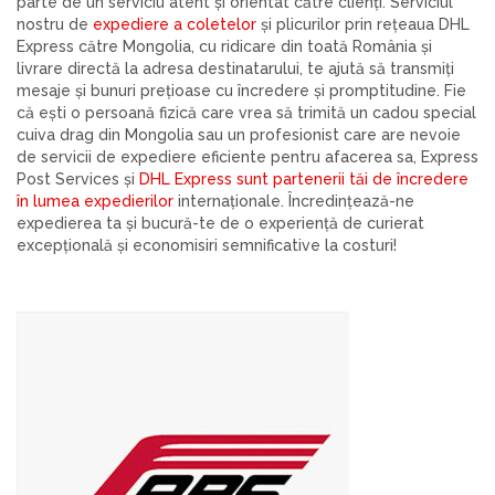
parte de un serviciu atent și orientat către clienți. Serviciul
nostru de
expediere a coletelor
și plicurilor prin rețeaua DHL
Express către Mongolia, cu ridicare din toată România și
livrare directă la adresa destinatarului, te ajută să transmiți
mesaje și bunuri prețioase cu încredere și promptitudine. Fie
că ești o persoană fizică care vrea să trimită un cadou special
cuiva drag din Mongolia sau un profesionist care are nevoie
de servicii de expediere eficiente pentru afacerea sa, Express
Post Services și
DHL Express sunt partenerii tăi de încredere
în lumea expedierilor
internaționale. Încredințează-ne
expedierea ta și bucură-te de o experiență de curierat
excepțională și economisiri semnificative la costuri!