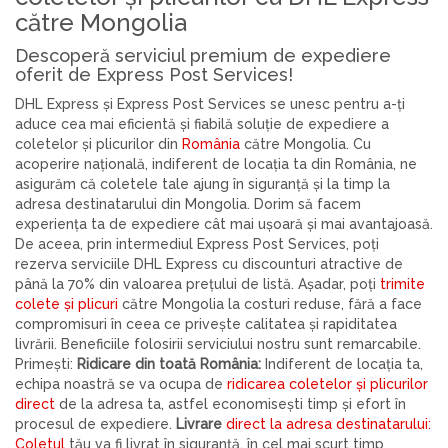
către Mongolia
Descoperă serviciul premium de expediere
oferit de Express Post Services!
DHL Express și Express Post Services se unesc pentru a-ți
aduce cea mai eficientă și fiabilă soluție de expediere a
coletelor și plicurilor din
România
către Mongolia. Cu
acoperire națională, indiferent de locația ta din România, ne
asigurăm că coletele tale ajung în siguranță și la timp la
adresa destinatarului din Mongolia. Dorim să facem
experiența ta de expediere cât mai ușoară și mai avantajoasă.
De aceea, prin intermediul Express Post Services, poți
rezerva serviciile DHL Express cu discounturi atractive de
până la 70% din valoarea prețului de listă. Așadar, poți
trimite
colete și plicuri
către Mongolia la costuri reduse, fără a face
compromisuri în ceea ce privește calitatea și rapiditatea
livrării. Beneficiile folosirii serviciului nostru sunt remarcabile.
Primești:
Ridicare din toată România:
Indiferent de locația ta,
echipa noastră se va ocupa de
ridicarea coletelor și plicurilor
direct
de la adresa ta, astfel economisești timp și efort în
procesul de expediere.
Livrare
direct la adresa destinatarului:
Coletul
tău va fi livrat în siguranță, în cel mai scurt timp