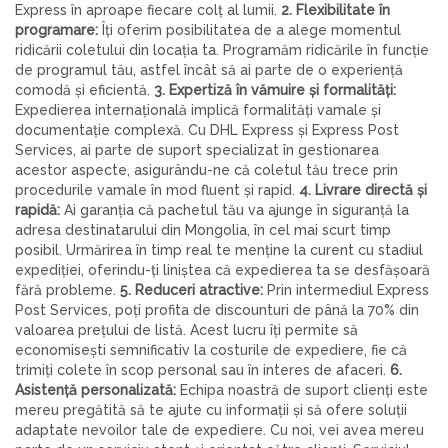
Express în aproape fiecare colț al lumii.
2. Flexibilitate în
programare:
Îți oferim posibilitatea de a alege momentul
ridicării coletului din locația ta. Programăm ridicările în funcție
de programul tău, astfel încât să ai parte de o experiență
comodă și eficientă.
3. Expertiză în vămuire și formalități:
Expedierea internațională implică formalități vamale și
documentație complexă. Cu DHL Express și Express Post
Services, ai parte de suport specializat în gestionarea
acestor aspecte, asigurându-ne că coletul tău trece prin
procedurile vamale în mod fluent și rapid.
4. Livrare directă și
rapidă:
Ai garanția că pachetul tău va ajunge în siguranță la
adresa destinatarului din Mongolia, în cel mai scurt timp
posibil. Urmărirea în timp real te menține la curent cu stadiul
expediției, oferindu-ți liniștea că expedierea ta se desfășoară
fără probleme.
5. Reduceri atractive:
Prin intermediul Express
Post Services, poți profita de discounturi de până la 70% din
valoarea prețului de listă. Acest lucru îți permite să
economisești semnificativ la costurile de expediere, fie că
trimiți colete în scop personal sau în interes de afaceri.
6.
Asistență personalizată:
Echipa noastră de suport clienți este
mereu pregătită să te ajute cu informații și să ofere soluții
adaptate nevoilor tale de expediere. Cu noi, vei avea mereu