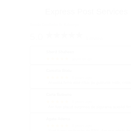
Express Post Services
Strada Gradinilor 8, Balotești
5.0
1 review
Sherif Shaheen
★★★★★
acum un an
Camelia Bratu
★★★★★
4 years ago
Aceasta firma este chiar pe gusturile mele, colete
Carla Buteanu
★★★★★
4 years ago
Am fost placut surprinsa de siguranta acestei fir
Agata Aderca
★★★★★
4 years ago
Sunt foarte multumita de EPS. Am mai trimis de 