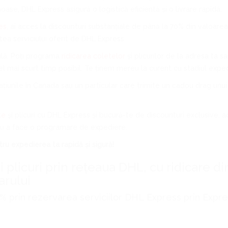
e, DHL Express asigură o logistică eficientă și o livrare rapidă.
es
, ai acces la discounturi substanțiale de până la 70% din valoarea
tea serviciului oferit de DHL Express.
ilă. Poți programa
ridicarea coletelor
și plicurilor de la adresa ta s
el mai scurt timp posibil. Te ținem mereu la curent cu stadiul expedie
rațiunile în Canada sau un particular care trimite un cadou drag unu
te
și plicuri cu DHL Express și bucură-te de discounturi exclusive, aco
ru a face o programare de expediere.
ru expedierea ta rapidă și sigură!
 plicuri prin rețeaua DHL, cu ridicare di
arului
0% prin rezervarea serviciilor DHL Express prin Expr