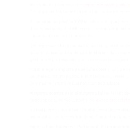
Ai nevoie de un serviciu de
expediere rapid și efici
DHL Express. Vei beneficia de o logistică de încred
Discounturi de până la 70%!
În calitate de partener 
Rezervând serviciile DHL Express prin intermediul nos
superioară la un preț competitiv.
DHL Express este recunoscută la nivel global pentru 
[țară] fără nicio bătaie de cap. Indiferent dacă e
gestionare profesională și o livrare rapidă și sigură.
Noi înțelegem importanța fiecărui colet și plic pe c
cel mai scurt timp posibil. Prin intermediul rețelei 
cu urmărire în timp real și notificări actualizate.
Alegerea noastră este și alegerea ta!
Indiferent dac
cadou special, serviciul nostru de
expediere colet
Nu mai pierde timp și bani! Profită acum de servici
națională și livrare rapidă în [țară]. Contactează-
Express Post Services – Partenerul tău de încredere