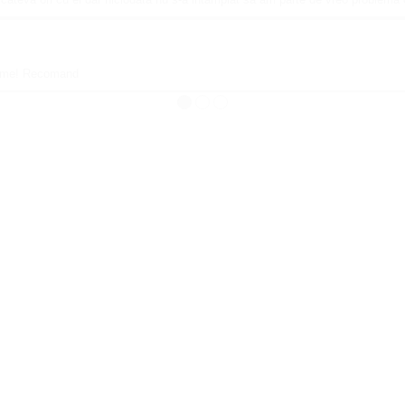
firme! Recomand
●
●
●