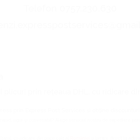
Telefon 0757.230.630
nzi.expresspostservices@gmai
a
 plicuri prin rețeaua DHL, cu ridicare di
ress prin Express Post Services și obține discountur
mod rapid, sigur și convenabil? Alege serviciul nostru de expediere p
[țară], cu ridicare din orice colț al
României
și livrare direct la adre