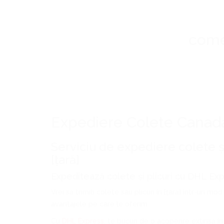
come
Expediere Colete Canad
Serviciu de expediere colete și
[țară]
Expeditează colete și plicuri cu DHL Exp
Vrei să trimiți colete sau plicuri în [țară] într-un 
avantajele pe care le oferim.
Cu
DHL Express
, te bucuri de o acoperire extinsă în 