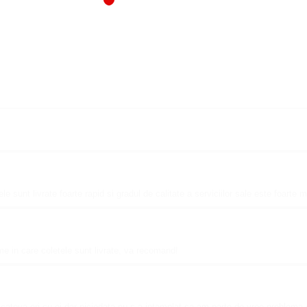
le sunt livrate foarte rapid si gradul de calitate a serviciilor sale este foarte
me in care coletele sunt livrate, va recomand!
cateva ori cu ei dar niciodata nu s-a intamplat sa am parte de vreo problema