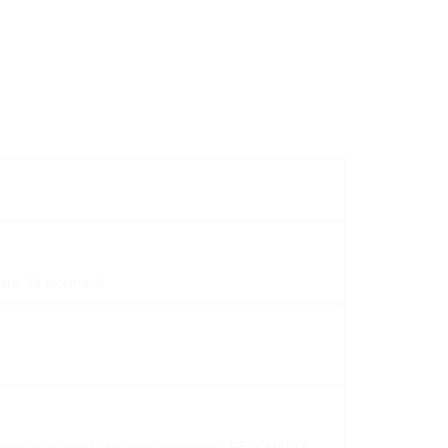
 mare. Va recomand!
 cum era in cazul altor firme de curierat. RECOMAND!