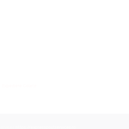
.
Expediere Colete
Canada
Services
https://expresspostservices.ro
.