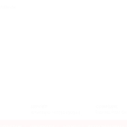
orld Wide
SUPORT
COMPANIE
Whatsapp +40750490544
Express Post Se
ICII & TARI
INFORMATII
AGENTII
RETEA NATIONALA