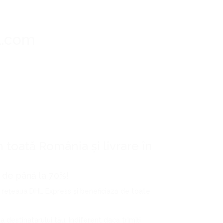
l.com
n toată România și livrare în
i de până la 70%!
rin rețeaua DHL Express și beneficiază de toate
sa destinatarului tău. Indiferent dacă trimiți