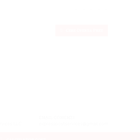
Cere Oferta Pret
EMAIL COMENZI
rvices LLC
expresspostservices@gmail.com
CALCULATOR COST