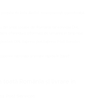
 prețului de listă. Astfel, economisești considerabil
au din orice locație din România, iar serviciul DHL
rii, oferindu-ți informații de urmărire în timp real.
i prieten, DHL Express prin Express Post Services
perire națională și livrare rapidă în [țară]!
n toată România și livrare în
ess Post Services