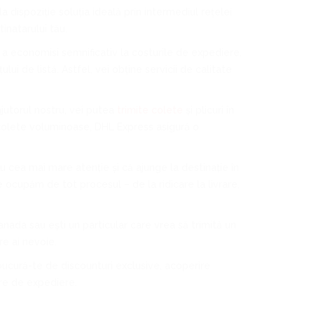
 la dispoziție soluția ideală prin intermediul rețelei
inatarului tău.
e a economisi semnificativ la costurile de expediere.
i de listă. Astfel, vei obține servicii de calitate
ajutorul nostru, vei putea
trimite colete
și plicuri în
 colete voluminoase, DHL Express asigură o
u cea mai mare atenție și că ajunge la destinație în
ne ocupăm de tot procesul – de la ridicare la livrare,
nada sau ești un particular care vrea să trimită un
re ai nevoie.
 bucură-te de discounturi exclusive, acoperire
are de expediere.