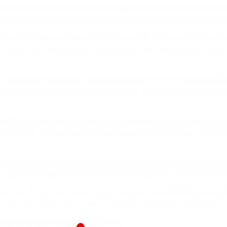
ent pentru coletele
și plicurile tale în [țară]? Echipa noastră îți pune
ere,
ridicare din orice colț al României și livrare direct
la adresa dest
oficial DHL Express, Express Post Services îți oferă posibilitatea d
tru, vei beneficia de discounturi de până la 70% din valoarea prețulu
eficiența și viteza sa în domeniul expedierilor internaționale. Cu 
xpediția ta constă în documente importante, mostre comerciale sau
are îl trimiți. De aceea, ne asigurăm că expedierea ta este tratată c
DHL Express, vei avea acces la o acoperire extinsă în [țară], iar noi 
ă reprezinți o afacere care dorește să-și extindă operațiunile în Ca
e
și plicuri prin rețeaua DHL Express îți oferă toate avantajele de ca
ul nostru de
expediere colete
și plicuri prin rețeaua DHL Express și
ne pentru a beneficia de aceste avantaje și pentru a face o program
 pentru expediere rapidă și sigură!