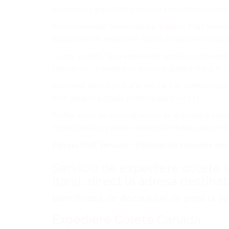
documente importante, mostre sau colete voluminoas
Prin intermediul firmei noastre,
Express Post Servic
la costurile de expediere, fără a compromite calita
Cu noi, ai parte de o experiență simplă și convenab
Express se va asigura că acestea ajung în [țară] în c
Indiferent dacă ești o afacere care își extinde ope
este alegerea ideală pentru expedierea ta.
Profită acum de serviciul nostru de
expediere cole
Contactează-ne pentru mai multe detalii sau pent
Express Post Services – Partener de încredere pent
Serviciu de expediere colete și
[țară], direct la adresa destinat
Beneficiază de discounturi de până la 7
Expediere Colete
Canada