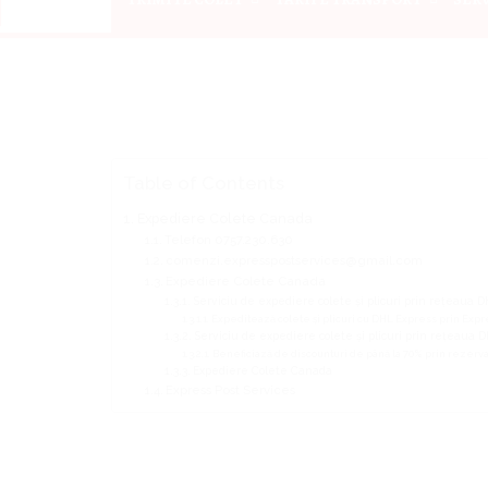
Table of Contents
Expediere Colete Canada
Telefon 0757.230.630
comenzi.expresspostservices@gmail.com
Expediere Colete Canada
Serviciu de expediere colete și plicuri prin rețeaua DH
Expeditează colete și plicuri cu DHL Express prin Expre
Serviciu de expediere colete și plicuri prin rețeaua DH
Beneficiază de discounturi de până la 70% prin rezerva
Expediere Colete Canada
Express Post Services