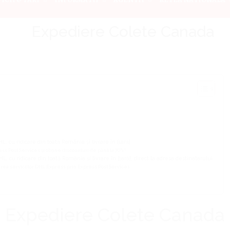
Expediere Colete Canada
L, cu ridicare din toată România și livrare în [țară]
ss Post Services și obține discounturi de până la 70%!
L, cu ridicare din toată România și livrare în [țară], direct la adresa destinatarului
rea serviciilor DHL Express prin Express Post Services
Expediere Colete Canada