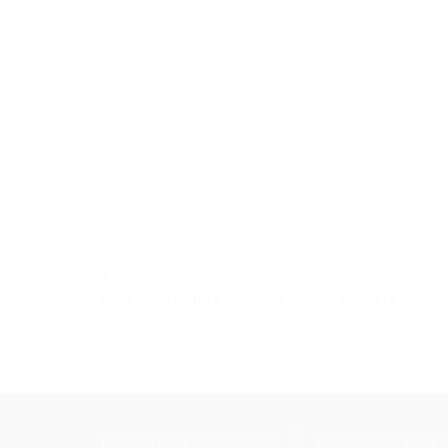
Expediere Colete Canada
Expediere Colete
Canada,
Expediere Colete
Canada
Express Post Services LLC
EPS-Express Post 