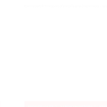
International Transport of Parcels and Documents - W
TRIMITE COLET
TARIFE TRANSPORT
SERV