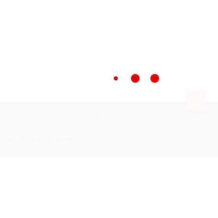
Expediere Colete Mauritius,Expediere Colete
Mauritius,Expediere Colete Mauritius,Expediere Colete
Mauritius,Expediere Colete Mauritius,Expediere Colete
Mauritius
Express Post Services LLC
EPS-Express Post Services
https://expresspostservices.ro
.