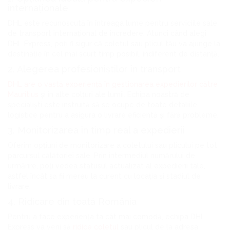
internaționale
DHL este recunoscută în întreaga lume pentru serviciile sale
de transport internațional de încredere. Atunci când alegi
DHL Express, poți fi sigur că coletul sau plicul tău va ajunge la
destinație în cel mai scurt timp posibil, indiferent de distanță.
2. Alegerea profesioniștilor în transport
DHL are o vastă experiență în gestionarea expedierilor către
Mauritius
și în alte colțuri ale lumii. Echipa noastră de
specialiști este instruită să se ocupe de toate detaliile
logistice pentru a asigura o livrare eficientă și fără probleme.
3. Monitorizarea în timp real a expedierii
Oferim opțiuni de monitorizare a coletului sau plicului pe tot
parcursul călătoriei sale. Prin intermediul numărului de
urmărire, poți vedea statusul actualizat al expedierii tale,
astfel încât să fii mereu la curent cu locația și stadiul de
livrare.
4. Ridicare din toată România
Pentru a face experiența ta cât mai comodă, echipa DHL
Express va veni să
ridice coletul
sau plicul de la adresa