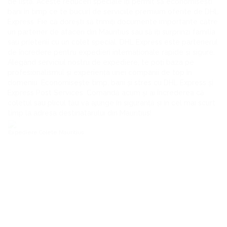
de listă. Aceste reduceri speciale îți permit să economisești
bani în timp ce te bucuri de serviciile premium oferite de DHL
Express. Fie că dorești să trimiți documente importante către
un partener de afaceri din Mauritius sau să îți surprinzi familia
sau prietenii cu un colet special, DHL Express este partenerul
de încredere pentru expedieri internaționale rapide și sigure.
Alegând serviciul nostru de expediere, te poți baza pe
profesionalismul și experiența unei companii de top în
domeniu. Economisește timp, bani și stres cu DHL Express și
Express Post Services. Comandă acum și ai încrederea că
coletul sau plicul tău va ajunge în siguranță și în cel mai scurt
timp la adresa destinatarului din Mauritius!
Expediere Colete Mauritius