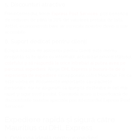
5. Discounturi atractive
Prin intermediul firmei
Express Post Services
, poți beneficia
de reduceri de până la 70% din valoarea prețului de listă.
Astfel, economisești bani, iar serviciile noastre devin și mai
accesibile.
6. Suport dedicat pentru clienți
Echipa noastră de asistență pentru clienți este mereu
pregătită să te ajute cu informații, actualizări privind statusul
coletului și să răspundă la orice întrebări ai putea avea pe
parcursul expedierii
. Alege
DHL Express și bucură-te de o
experiență de expediere
excepțională către Mauritius. Fie că
este vorba de documente importante sau pachete
personale, noi ne asigurăm că ajung la destinație în cel mai
rapid și sigur mod posibil. Comandă acum și beneficiază de
discounturile noastre speciale prin intermediul Express Post
Services!
Expediere rapidă și sigură către
Mauritius cu DHL Express
1. Opțiunea ideală pentru expedieri