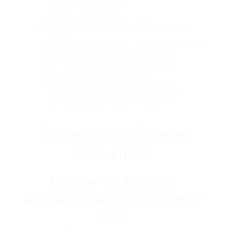
5. Discounturi atractive
6. Suport dedicat pentru clienți
Expediere rapidă și sigură către Mauritius cu DHL
Express
1. Opțiunea ideală pentru expedieri internaționale
2. Alegerea profesioniștilor în transport
3. Monitorizarea în timp real a expedierii
4. Ridicare din toată România
5. Livrare direct la adresa destinatarului
6. Asistență personalizată pentru clienți
7. Economisești cu Express Post Services
Expediere Colete
Mauritius
Numar de telefon:
0757230630
Adresa de e-
mail: