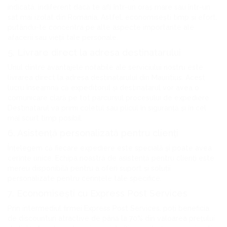
indicată, indiferent dacă te afli într-un oraș mare sau într-un
sat mai izolat din România. Astfel, economisești timp și efort,
putându-te concentra pe alte aspecte importante ale
afacerii sau vieții tale personale.
5. Livrare direct la adresa destinatarului
Unul dintre avantajele notabile ale serviciului nostru este
livrarea direct la adresa destinatarului din Mauritius. Acest
lucru înseamnă că expeditorul și destinatarul vor avea o
comunicare clară pe tot parcursul procesului de expediere.
Destinatarul va primi coletul sau plicul în siguranță și în cel
mai scurt timp posibil.
6. Asistență personalizată pentru clienți
Înțelegem că fiecare expediere este specială și poate avea
cerințe unice. Echipa noastră de asistență pentru clienți este
mereu disponibilă pentru a oferi suport și soluții
personalizate pentru cerințele tale specifice.
7. Economisești cu Express Post Services
Prin intermediul firmei Express Post Services, poți beneficia
de discounturi atractive de până la 70% din valoarea prețului