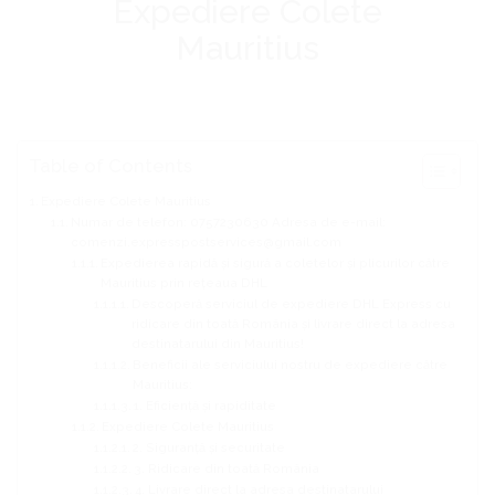
Expediere Colete
Mauritius
Table of Contents
Expediere Colete Mauritius
Numar de telefon: 0757230630 Adresa de e-mail:
comenzi.expresspostservices@gmail.com
Expedierea rapidă și sigură a coletelor și plicurilor către
Mauritius prin rețeaua DHL
Descoperă serviciul de expediere DHL Express cu
ridicare din toată România și livrare direct la adresa
destinatarului din Mauritius!
Beneficii ale serviciului nostru de expediere către
Mauritius:
1. Eficiență și rapiditate
Expediere Colete Mauritius
2. Siguranță și securitate
3. Ridicare din toată România
4. Livrare direct la adresa destinatarului