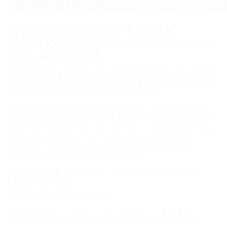
comenzi.expresspostservices
Expedierea rapidă și sigură a
coletelor și plicurilor către Mauritius
prin rețeaua DHL
Descoperă serviciul de expediere DHL Express
cu ridicare din toată România și livrare direct la
adresa destinatarului din Mauritius!
Ai nevoie să trimiți colete sau plicuri către Mauritius? Alege
serviciul de expediere oferit de
DHL
Express prin intermediul
firmei Express Post Services și bucură-te de avantajele unei
livrări rapide și fiabile. Fie că ești o persoană fizică sau o
companie, suntem aici pentru a-ți asigura o experiență
excepțională de transport internațional.
Beneficii ale serviciului nostru de expediere
către Mauritius:
1. Eficiență și rapiditate
Cu DHL Express, coletele și plicurile tale vor ajunge la
destinație în cel mai scurt timp posibil. Avem o rețea bine