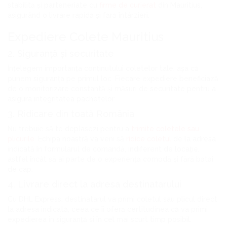
stabilită și parteneriate cu
firme de curierat
din Mauritius,
asigurând o livrare rapidă și fără întârzieri.
Expediere Colete Mauritius
2. Siguranță și securitate
Înțelegem importanța conținutului coletelor tale, așa că
punem siguranța pe primul loc. Fiecare expediere beneficiază
de o monitorizare constantă și măsuri de securitate pentru a
asigura integritatea pachetelor.
3. Ridicare din toată România
Nu trebuie să te deplasezi pentru a
trimite coletele sau
plicurile
. Echipa noastră va veni să
ridice coletul
de la adresa
indicată în formularul de comandă, indiferent de locație,
astfel încât să ai parte de o experiență comodă și fără bătăi
de cap.
4. Livrare direct la adresa destinatarului
Cu DHL Express, destinatarul va primi coletul sau plicul direct
la adresa indicată, ceea ce îi oferă certitudinea că va primi
expedierea în siguranță și în cel mai scurt timp posibil.